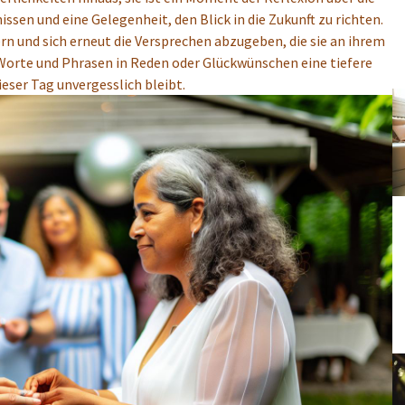
en und eine Gelegenheit, den Blick in die Zukunft zu richten.
rn und sich erneut die Versprechen abzugeben, die sie an ihrem
Worte und Phrasen in Reden oder Glückwünschen eine tiefere
eser Tag unvergesslich bleibt.