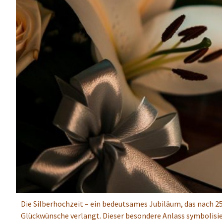
Die Silberhochzeit – ein bedeutsames Jubiläum, das nach 
Glückwünsche verlangt. Dieser besondere Anlass symbolisier