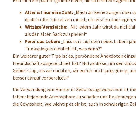
Hier sind ein paar originelle Ideen, die sich hervorragend 
Alter ist nur eine Zahl:
„Mach dir keine Sorgen über d
du dich öfter hinsetzen musst, um erst zu überlegen,
Witzige Vergleiche:
„Mit jedem Jahr wirst du nicht äl
als den alten Sack zu spielen!“
Feier das Leben:
„Lasst uns auf dein neues Lebensjah
Trinkspiegels dienlich ist, was dann?“
Ein weiterer guter Tipp ist es, persönliche Anekdoten einz
Freundschaft ausgezeichnet hat? Nutze diese, um den Glückw
Geburtstag, als wir dachten, wir wären noch jung genug, um
besser darauf vorbereitet!“
Die Verwendung von Humor in Geburtstagswünschen ist mehr a
lebensbejahende Atmosphäre zu schaffen und Beziehungen 
die Gewissheit, wie wichtig es dir ist, auch in schwierigen 