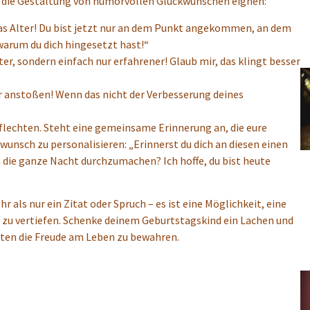
für die Gestaltung von humorvollen Glückwünschen eignen:
as Alter! Du bist jetzt nur an dem Punkt angekommen, an dem
 warum du dich hingesetzt hast!“
ter, sondern einfach nur erfahrener! Glaub mir, das klingt besser
r anstoßen! Wenn das nicht der Verbesserung deines
uflechten. Steht eine gemeinsame Erinnerung an, die eure
unsch zu personalisieren: „Erinnerst du dich an diesen einen
 die ganze Nacht durchzumachen? Ich hoffe, du bist heute
ls nur ein Zitat oder Spruch – es ist eine Möglichkeit, eine
zu vertiefen. Schenke deinem Geburtstagskind ein Lachen und
Zeiten die Freude am Leben zu bewahren.