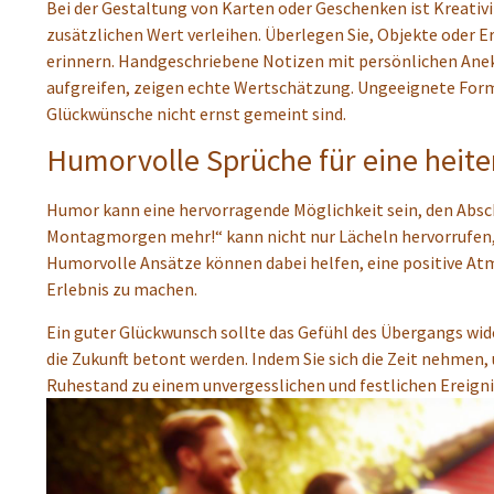
Bei der Gestaltung von Karten oder Geschenken ist Kreativ
zusätzlichen Wert verleihen. Überlegen Sie, Objekte oder 
erinnern. Handgeschriebene Notizen mit persönlichen Anek
aufgreifen, zeigen echte Wertschätzung. Ungeeignete Form
Glückwünsche nicht ernst gemeint sind.
Humorvolle Sprüche für eine heit
Humor kann eine hervorragende Möglichkeit sein, den Absch
Montagmorgen mehr!“ kann nicht nur Lächeln hervorrufen, 
Humorvolle Ansätze können dabei helfen, eine positive Atm
Erlebnis zu machen.
Ein guter Glückwunsch sollte das Gefühl des Übergangs wide
die Zukunft betont werden. Indem Sie sich die Zeit nehmen, 
Ruhestand zu einem unvergesslichen und festlichen Ereignis