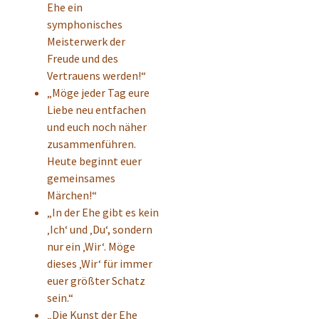
Ehe ein
symphonisches
Meisterwerk der
Freude und des
Vertrauens werden!“
„Möge jeder Tag eure
Liebe neu entfachen
und euch noch näher
zusammenführen.
Heute beginnt euer
gemeinsames
Märchen!“
„In der Ehe gibt es kein
‚Ich‘ und ‚Du‘, sondern
nur ein ‚Wir‘. Möge
dieses ‚Wir‘ für immer
euer größter Schatz
sein.“
„Die Kunst der Ehe