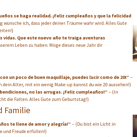
ueños se haga realidad. ¡Feliz cumpleaños y que la felicidad
 wünsche ich, dass jeder deiner Träume wahr wird. Alles Gute
iten!)
s vidas. Que este nuevo año te traiga aventuras
 unserem Leben zu haben. Möge dieses neue Jahr dir
 con un poco de buen maquillaje, puedes lucir como de 20!“
–
 dein Alter, mit ein wenig Make-up kannst du wie 20 aussehen!)
 bendiciones, no las arrugas. ¡Feliz cumpleaños!“
– (In
cht die Falten. Alles Gute zum Geburtstag!)
d Familie
ños te llene de amor y alegría!“
– (Du bist ein Licht in
 und Freude erfüllen!)