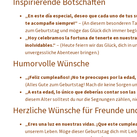
Inspirierende Botschaften
„En este día especial, deseo que cada uno de tus s
te acompañe siempre!“
– (An diesem besonderen Tag
zum Geburtstag und möge das Glück dich immer begle
„Hoy celebramos la fortuna de tenerte en nuestra
inolvidables.“
– (Heute feiern wir das Glück, dich in
unvergessliche Abenteuer bringen.)
Humorvolle Wünsche
„¡Feliz cumpleaños! ¡No te preocupes por la edad,
(Alles Gute zum Geburtstag! Mach dir keine Sorgen um
„A esta edad, lo único que deberías contar son las
diesem Alter solltest du nur die Segnungen zählen, ni
Herzliche Wünsche für Freunde un
„Eres una luz en nuestras vidas. ¡Que este cumplea
unserem Leben. Möge dieser Geburtstag dich mit Liebe