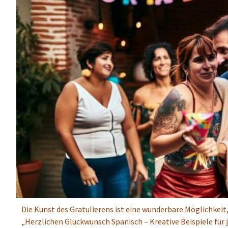
Die Kunst des Gratulierens ist eine wunderbare Möglichkei
„Herzlichen Glückwunsch Spanisch – Kreative Beispiele für j