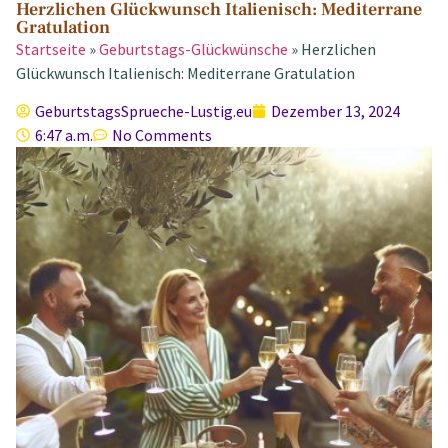
Herzlichen Glückwunsch Italienisch: Mediterrane
Gratulation
Startseite
»
Geburtstags-Glückwünsche
»
Herzlichen
Glückwunsch Italienisch: Mediterrane Gratulation
GeburtstagsSprueche-Lustig.eu
Dezember 13, 2024
6:47 a.m.
No Comments