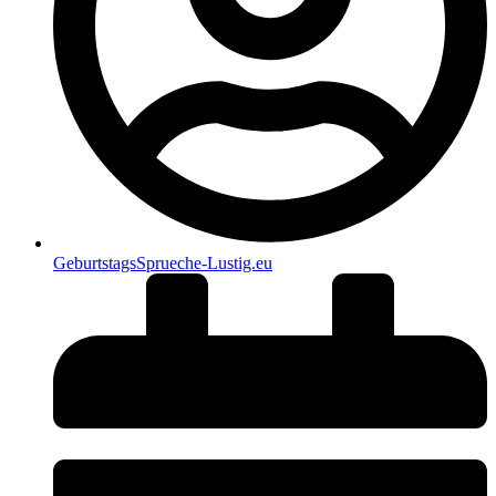
GeburtstagsSprueche-Lustig.eu