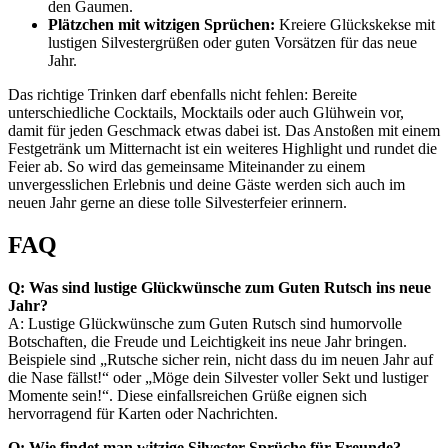
den Gaumen.
Plätzchen mit witzigen Sprüchen:
Kreiere Glückskekse mit
lustigen Silvestergrüßen oder guten Vorsätzen für das neue
Jahr.
Das richtige Trinken darf ebenfalls nicht fehlen: Bereite
unterschiedliche Cocktails, Mocktails oder auch Glühwein vor,
damit für jeden Geschmack etwas dabei ist. Das Anstoßen mit einem
Festgetränk um Mitternacht ist ein weiteres Highlight und rundet die
Feier ab. So wird das gemeinsame Miteinander zu einem
unvergesslichen Erlebnis und deine Gäste werden sich auch im
neuen Jahr gerne an diese tolle Silvesterfeier erinnern.
FAQ
Q: Was sind lustige Glückwünsche zum Guten Rutsch ins neue
Jahr?
A: Lustige Glückwünsche zum Guten Rutsch sind humorvolle
Botschaften, die Freude und Leichtigkeit ins neue Jahr bringen.
Beispiele sind „Rutsche sicher rein, nicht dass du im neuen Jahr auf
die Nase fällst!“ oder „Möge dein Silvester voller Sekt und lustiger
Momente sein!“. Diese einfallsreichen Grüße eignen sich
hervorragend für Karten oder Nachrichten.
Q: Wie findet man witzige Silvester Sprüche für Freunde?