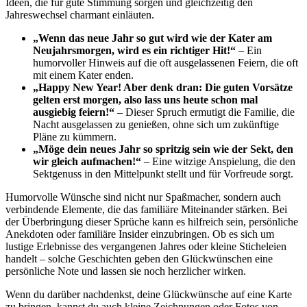
Ideen, die für gute Stimmung sorgen und gleichzeitig den
Jahreswechsel charmant einläuten.
„Wenn das neue Jahr so gut wird wie der Kater am
Neujahrsmorgen, wird es ein richtiger Hit!“
– Ein
humorvoller Hinweis auf die oft ausgelassenen Feiern, die oft
mit einem Kater enden.
„Happy New Year! Aber denk dran: Die guten Vorsätze
gelten erst morgen, also lass uns heute schon mal
ausgiebig feiern!“
– Dieser Spruch ermutigt die Familie, die
Nacht ausgelassen zu genießen, ohne sich um zukünftige
Pläne zu kümmern.
„Möge dein neues Jahr so spritzig sein wie der Sekt, den
wir gleich aufmachen!“
– Eine witzige Anspielung, die den
Sektgenuss in den Mittelpunkt stellt und für Vorfreude sorgt.
Humorvolle Wünsche sind nicht nur Spaßmacher, sondern auch
verbindende Elemente, die das familiäre Miteinander stärken. Bei
der Überbringung dieser Sprüche kann es hilfreich sein, persönliche
Anekdoten oder familiäre Insider einzubringen. Ob es sich um
lustige Erlebnisse des vergangenen Jahres oder kleine Sticheleien
handelt – solche Geschichten geben den Glückwünschen eine
persönliche Note und lassen sie noch herzlicher wirken.
Wenn du darüber nachdenkst, deine Glückwünsche auf eine Karte
zu bringen, kannst du auch kleine Zeichnungen oder Fotos von