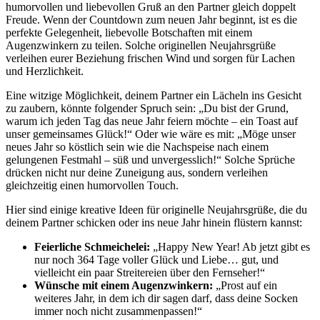
humorvollen und liebevollen Gruß an den Partner gleich doppelt
Freude. Wenn der Countdown zum neuen Jahr beginnt, ist es die
perfekte Gelegenheit, liebevolle Botschaften mit einem
Augenzwinkern zu teilen. Solche originellen Neujahrsgrüße
verleihen eurer Beziehung frischen Wind und sorgen für Lachen
und Herzlichkeit.
Eine witzige Möglichkeit, deinem Partner ein Lächeln ins Gesicht
zu zaubern, könnte folgender Spruch sein: „Du bist der Grund,
warum ich jeden Tag das neue Jahr feiern möchte – ein Toast auf
unser gemeinsames Glück!“ Oder wie wäre es mit: „Möge unser
neues Jahr so köstlich sein wie die Nachspeise nach einem
gelungenen Festmahl – süß und unvergesslich!“ Solche Sprüche
drücken nicht nur deine Zuneigung aus, sondern verleihen
gleichzeitig einen humorvollen Touch.
Hier sind einige kreative Ideen für originelle Neujahrsgrüße, die du
deinem Partner schicken oder ins neue Jahr hinein flüstern kannst:
Feierliche Schmeichelei:
„Happy New Year! Ab jetzt gibt es
nur noch 364 Tage voller Glück und Liebe… gut, und
vielleicht ein paar Streitereien über den Fernseher!“
Wünsche mit einem Augenzwinkern:
„Prost auf ein
weiteres Jahr, in dem ich dir sagen darf, dass deine Socken
immer noch nicht zusammenpassen!“