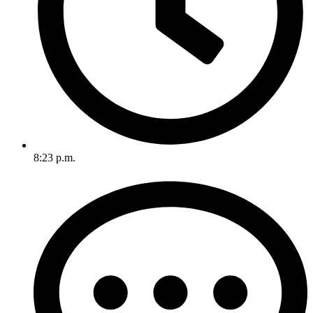
8:23 p.m.