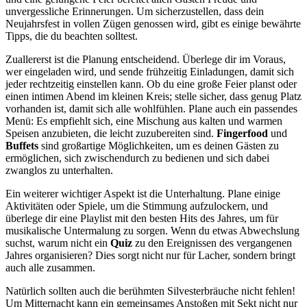
unvergessliche Erinnerungen. Um sicherzustellen, dass dein
Neujahrsfest in vollen Zügen genossen wird, gibt es einige bewährte
Tipps, die du beachten solltest.
Zuallererst ist die Planung entscheidend. Überlege dir im Voraus,
wer eingeladen wird, und sende frühzeitig Einladungen, damit sich
jeder rechtzeitig einstellen kann. Ob du eine große Feier planst oder
einen intimen Abend im kleinen Kreis; stelle sicher, dass genug Platz
vorhanden ist, damit sich alle wohlfühlen. Plane auch ein passendes
Menü: Es empfiehlt sich, eine Mischung aus kalten und warmen
Speisen anzubieten, die leicht zuzubereiten sind.
Fingerfood
und
Buffets
sind großartige Möglichkeiten, um es deinen Gästen zu
ermöglichen, sich zwischendurch zu bedienen und sich dabei
zwanglos zu unterhalten.
Ein weiterer wichtiger Aspekt ist die Unterhaltung. Plane einige
Aktivitäten oder Spiele, um die Stimmung aufzulockern, und
überlege dir eine Playlist mit den besten Hits des Jahres, um für
musikalische Untermalung zu sorgen. Wenn du etwas Abwechslung
suchst, warum nicht ein
Quiz
zu den Ereignissen des vergangenen
Jahres organisieren? Dies sorgt nicht nur für Lacher, sondern bringt
auch alle zusammen.
Natürlich sollten auch die berühmten Silvesterbräuche nicht fehlen!
Um Mitternacht kann ein gemeinsames Anstoßen mit Sekt nicht nur