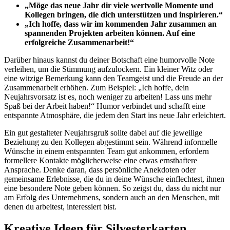
„Möge das neue Jahr dir viele wertvolle Momente und
Kollegen bringen, die dich unterstützen und inspirieren.“
„Ich hoffe, dass wir im kommenden Jahr zusammen an
spannenden Projekten arbeiten können. Auf eine
erfolgreiche Zusammenarbeit!“
Darüber hinaus kannst du deiner Botschaft eine humorvolle Note
verleihen, um die Stimmung aufzulockern. Ein kleiner Witz oder
eine witzige Bemerkung kann den Teamgeist und die Freude an der
Zusammenarbeit erhöhen. Zum Beispiel: „Ich hoffe, dein
Neujahrsvorsatz ist es, noch weniger zu arbeiten! Lass uns mehr
Spaß bei der Arbeit haben!“ Humor verbindet und schafft eine
entspannte Atmosphäre, die jedem den Start ins neue Jahr erleichtert.
Ein gut gestalteter Neujahrsgruß sollte dabei auf die jeweilige
Beziehung zu den Kollegen abgestimmt sein. Während informelle
Wünsche in einem entspannten Team gut ankommen, erfordern
formellere Kontakte möglicherweise eine etwas ernsthaftere
Ansprache. Denke daran, dass persönliche Anekdoten oder
gemeinsame Erlebnisse, die du in deine Wünsche einflechtest, ihnen
eine besondere Note geben können. So zeigst du, dass du nicht nur
am Erfolg des Unternehmens, sondern auch an den Menschen, mit
denen du arbeitest, interessiert bist.
Kreative Ideen für Silvesterkarten