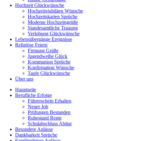
Hochzeit Glückwünsche
Hochzeitsjubiläen Wünsche
Hochzeitskarten Sprüche
Moderne Hochzeitsgrüße
Standesamtliche Trauung
Verlobung Glückwünsche
Lebensübergänge Ereignisse
Religiöse Feiern
Firmung Grüße
Jugendweihe Glück
Kommunion Sprüche
Konfirmation Wünsche
Taufe Glückwünsche
Über uns
Hauptseite
Berufliche Erfolge
Führerschein Erhalten
Neuer Job
Prüfungen Bestanden
Ruhestand Rente
Schulabschluss Abitur
Besondere Anlässe
Dankbarkeit Sprüche
Familienfeiern Anlässe