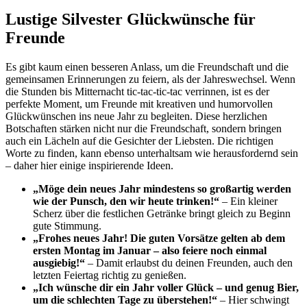
Lustige Silvester Glückwünsche für
Freunde
Es gibt kaum einen besseren Anlass, um die Freundschaft und die
gemeinsamen Erinnerungen zu feiern, als der Jahreswechsel. Wenn
die Stunden bis Mitternacht tic-tac-tic-tac verrinnen, ist es der
perfekte Moment, um Freunde mit kreativen und humorvollen
Glückwünschen ins neue Jahr zu begleiten. Diese herzlichen
Botschaften stärken nicht nur die Freundschaft, sondern bringen
auch ein Lächeln auf die Gesichter der Liebsten. Die richtigen
Worte zu finden, kann ebenso unterhaltsam wie herausfordernd sein
– daher hier einige inspirierende Ideen.
„Möge dein neues Jahr mindestens so großartig werden
wie der Punsch, den wir heute trinken!“
– Ein kleiner
Scherz über die festlichen Getränke bringt gleich zu Beginn
gute Stimmung.
„Frohes neues Jahr! Die guten Vorsätze gelten ab dem
ersten Montag im Januar – also feiere noch einmal
ausgiebig!“
– Damit erlaubst du deinen Freunden, auch den
letzten Feiertag richtig zu genießen.
„Ich wünsche dir ein Jahr voller Glück – und genug Bier,
um die schlechten Tage zu überstehen!“
– Hier schwingt