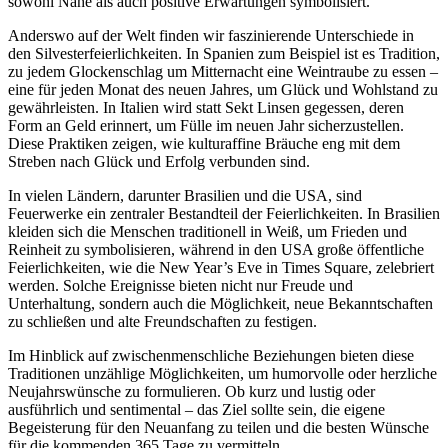
sowohl Nähe als auch positive Erwartungen symbolisiert.
Anderswo auf der Welt finden wir faszinierende Unterschiede in
den Silvesterfeierlichkeiten. In Spanien zum Beispiel ist es Tradition,
zu jedem Glockenschlag um Mitternacht eine Weintraube zu essen –
eine für jeden Monat des neuen Jahres, um Glück und Wohlstand zu
gewährleisten. In Italien wird statt Sekt Linsen gegessen, deren
Form an Geld erinnert, um Fülle im neuen Jahr sicherzustellen.
Diese Praktiken zeigen, wie kulturaffine Bräuche eng mit dem
Streben nach Glück und Erfolg verbunden sind.
In vielen Ländern, darunter Brasilien und die USA, sind
Feuerwerke ein zentraler Bestandteil der Feierlichkeiten. In Brasilien
kleiden sich die Menschen traditionell in Weiß, um Frieden und
Reinheit zu symbolisieren, während in den USA große öffentliche
Feierlichkeiten, wie die New Year’s Eve in Times Square, zelebriert
werden. Solche Ereignisse bieten nicht nur Freude und
Unterhaltung, sondern auch die Möglichkeit, neue Bekanntschaften
zu schließen und alte Freundschaften zu festigen.
Im Hinblick auf zwischenmenschliche Beziehungen bieten diese
Traditionen unzählige Möglichkeiten, um humorvolle oder herzliche
Neujahrswünsche zu formulieren. Ob kurz und lustig oder
ausführlich und sentimental – das Ziel sollte sein, die eigene
Begeisterung für den Neuanfang zu teilen und die besten Wünsche
für die kommenden 365 Tage zu vermitteln.