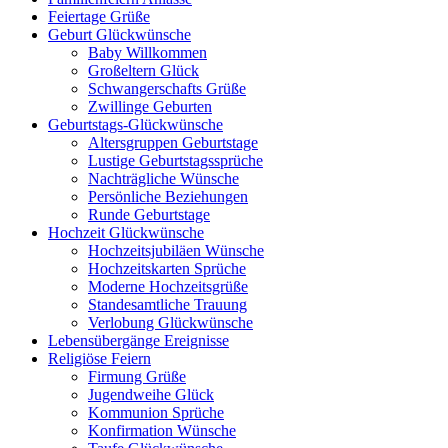
Feiertage Grüße
Geburt Glückwünsche
Baby Willkommen
Großeltern Glück
Schwangerschafts Grüße
Zwillinge Geburten
Geburtstags-Glückwünsche
Altersgruppen Geburtstage
Lustige Geburtstagssprüche
Nachträgliche Wünsche
Persönliche Beziehungen
Runde Geburtstage
Hochzeit Glückwünsche
Hochzeitsjubiläen Wünsche
Hochzeitskarten Sprüche
Moderne Hochzeitsgrüße
Standesamtliche Trauung
Verlobung Glückwünsche
Lebensübergänge Ereignisse
Religiöse Feiern
Firmung Grüße
Jugendweihe Glück
Kommunion Sprüche
Konfirmation Wünsche