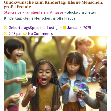
Glückwünsche zum Kindertag: Kleine Menschen,
große Freude
Startseite
»
Familienfeiern Anlässe
»
Glückwünsche zum
Kindertag: Kleine Menschen, große Freude
GeburtstagsSprueche-Lustig.eu
Januar 4, 2025
2:47 p.m.
No Comments