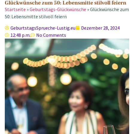
Glückwünsche zum 50: Lebensmitte stilvoll feiern
Startseite
»
Geburtstags-Glückwünsche
»
Glückwünsche zum
50: Lebensmitte stilvoll feiern
GeburtstagsSprueche-Lustig.eu
Dezember 28, 2024
12:48 p.m.
No Comments