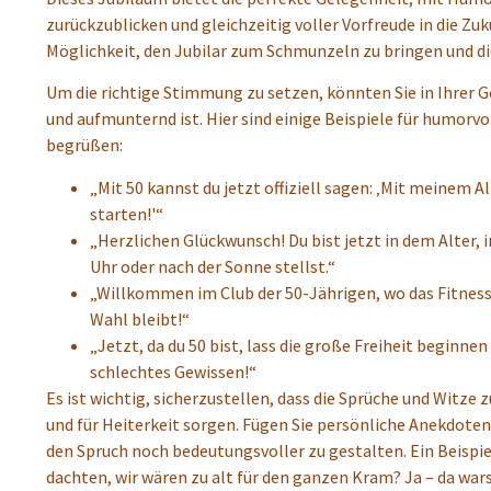
zurückzublicken und gleichzeitig voller Vorfreude in die Zuk
Möglichkeit, den Jubilar zum Schmunzeln zu bringen und di
Um die richtige Stimmung zu setzen, könnten Sie in Ihrer G
und aufmunternd ist. Hier sind einige Beispiele für humorv
begrüßen:
„Mit 50 kannst du jetzt offiziell sagen: ‚Mit meinem A
starten!'“
„Herzlichen Glückwunsch! Du bist jetzt in dem Alter, 
Uhr oder nach der Sonne stellst.“
„Willkommen im Club der 50-Jährigen, wo das Fitnesss
Wahl bleibt!“
„Jetzt, da du 50 bist, lass die große Freiheit beginn
schlechtes Gewissen!“
Es ist wichtig, sicherzustellen, dass die Sprüche und Witze
und für Heiterkeit sorgen. Fügen Sie persönliche Anekdote
den Spruch noch bedeutungsvoller zu gestalten. Ein Beispiel 
dachten, wir wären zu alt für den ganzen Kram? Ja – da wars