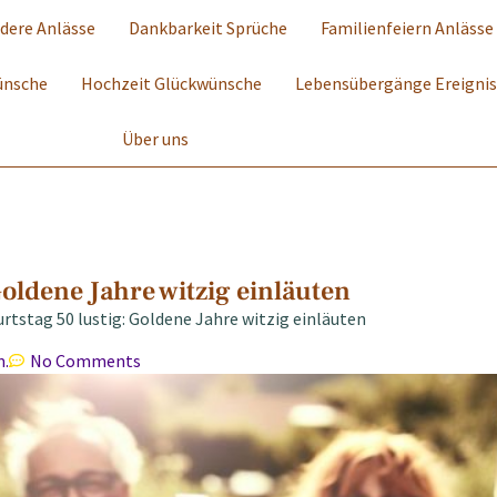
dere Anlässe
Dankbarkeit Sprüche
Familienfeiern Anlässe
ünsche
Hochzeit Glückwünsche
Lebensübergänge Ereigni
Über uns
oldene Jahre witzig einläuten
tstag 50 lustig: Goldene Jahre witzig einläuten
m.
No Comments