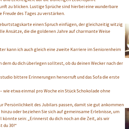
unft zu blicken. Lustige Sprüche sind hierbei eine wunderbare
e Freude des Tages zu verstärken.
eburtstagskarte einen Spruch einfügen, der gleichzeitig witzig
olle Ansätze, die die goldenen Jahre auf charmante Weise
lter kann ich auch gleich eine zweite Karriere im Seniorenheim
in dem du dich überlegen solltest, ob du deinen Wecker nach der
tudio bittere Erinnerungen hervorruft und das Sofa die erste
en – wie etwa einmal pro Woche ein Stück Schokolade ohne
 zur Persönlichkeit des Jubilars passen, damit sie gut ankommen
n hinzu oder beziehen Sie sich auf gemeinsame Erlebnisse, um
könnte sein: „Erinnerst du dich noch an die Zeit, als wir
t du 30!“