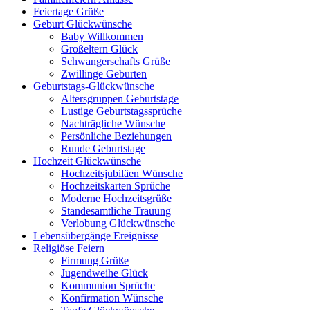
Feiertage Grüße
Geburt Glückwünsche
Baby Willkommen
Großeltern Glück
Schwangerschafts Grüße
Zwillinge Geburten
Geburtstags-Glückwünsche
Altersgruppen Geburtstage
Lustige Geburtstagssprüche
Nachträgliche Wünsche
Persönliche Beziehungen
Runde Geburtstage
Hochzeit Glückwünsche
Hochzeitsjubiläen Wünsche
Hochzeitskarten Sprüche
Moderne Hochzeitsgrüße
Standesamtliche Trauung
Verlobung Glückwünsche
Lebensübergänge Ereignisse
Religiöse Feiern
Firmung Grüße
Jugendweihe Glück
Kommunion Sprüche
Konfirmation Wünsche