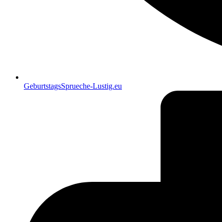
GeburtstagsSprueche-Lustig.eu