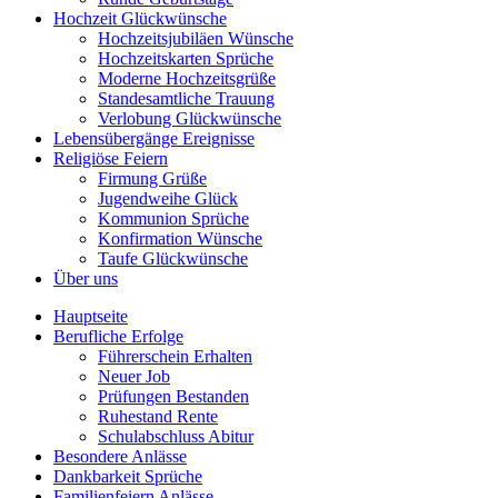
Hochzeit Glückwünsche
Hochzeitsjubiläen Wünsche
Hochzeitskarten Sprüche
Moderne Hochzeitsgrüße
Standesamtliche Trauung
Verlobung Glückwünsche
Lebensübergänge Ereignisse
Religiöse Feiern
Firmung Grüße
Jugendweihe Glück
Kommunion Sprüche
Konfirmation Wünsche
Taufe Glückwünsche
Über uns
Hauptseite
Berufliche Erfolge
Führerschein Erhalten
Neuer Job
Prüfungen Bestanden
Ruhestand Rente
Schulabschluss Abitur
Besondere Anlässe
Dankbarkeit Sprüche
Familienfeiern Anlässe